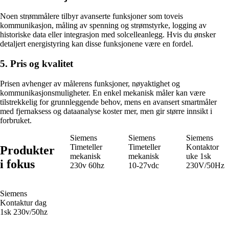
Noen strømmålere tilbyr avanserte funksjoner som toveis
kommunikasjon, måling av spenning og strømstyrke, logging av
historiske data eller integrasjon med solcelleanlegg. Hvis du ønsker
detaljert energistyring kan disse funksjonene være en fordel.
5. Pris og kvalitet
Prisen avhenger av målerens funksjoner, nøyaktighet og
kommunikasjonsmuligheter. En enkel mekanisk måler kan være
tilstrekkelig for grunnleggende behov, mens en avansert smartmåler
med fjernaksess og dataanalyse koster mer, men gir større innsikt i
forbruket.
Siemens
Siemens
Siemens
Timeteller
Timeteller
Kontaktor
Produkter
mekanisk
mekanisk
uke 1sk
i fokus
230v 60hz
10-27vdc
230V/50Hz
Siemens
Kontaktur dag
1sk 230v/50hz