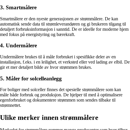
3. Smartmålere
Smartmålere er den nyeste generasjonen av strømmålere. De kan
automatisk sende data til strømleverandøren og gi brukeren tilgang til
detaljert forbruksinformasjon i sanntid. De er ideelle for moderne hjem
med fokus på energistyring og bærekraft.
4. Undermålere
Undermålere brukes til å måle forbruket i spesifikke deler av en
installasjon, f.eks. i en leilighet, et verksted eller ved lading av elbil. De
gir et mer detaljert bilde av hvor strømmen brukes.
5. Måler for solcelleanlegg
For boliger med solceller finnes det spesielle strømmålere som kan
måle både forbruk og produksjon. De hjelper til med å optimalisere
egenforbruket og dokumentere strømmen som sendes tilbake til
strømnettet.
Ulike merker innen strømmålere
Markedet for strømmålere rommer mange produsenter som hver tilbyr