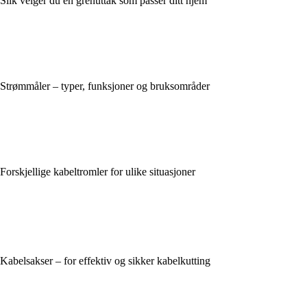
Slik velger du en grenuttak som passer ditt hjem
Strømmåler – typer, funksjoner og bruksområder
Forskjellige kabeltromler for ulike situasjoner
Kabelsakser – for effektiv og sikker kabelkutting