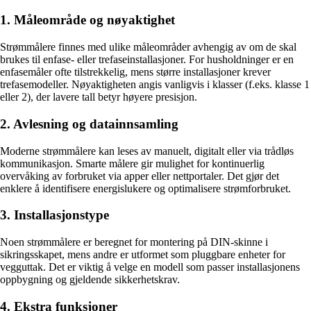
1. Måleområde og nøyaktighet
Strømmålere finnes med ulike måleområder avhengig av om de skal
brukes til enfase- eller trefaseinstallasjoner. For husholdninger er en
enfasemåler ofte tilstrekkelig, mens større installasjoner krever
trefasemodeller. Nøyaktigheten angis vanligvis i klasser (f.eks. klasse 1
eller 2), der lavere tall betyr høyere presisjon.
2. Avlesning og datainnsamling
Moderne strømmålere kan leses av manuelt, digitalt eller via trådløs
kommunikasjon. Smarte målere gir mulighet for kontinuerlig
overvåking av forbruket via apper eller nettportaler. Det gjør det
enklere å identifisere energislukere og optimalisere strømforbruket.
3. Installasjonstype
Noen strømmålere er beregnet for montering på DIN-skinne i
sikringsskapet, mens andre er utformet som pluggbare enheter for
vegguttak. Det er viktig å velge en modell som passer installasjonens
oppbygning og gjeldende sikkerhetskrav.
4. Ekstra funksjoner