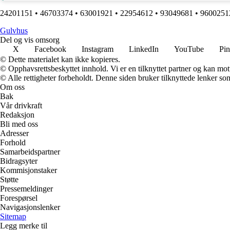
24201151
•
46703374
•
63001921
•
22954612
•
93049681
•
9600251
G
ulvhus
Del og vis omsorg
X
Facebook
Instagram
LinkedIn
YouTube
Pin
© Dette materialet kan ikke kopieres.
© Opphavsrettsbeskyttet innhold. Vi er en tilknyttet partner og kan motta
© Alle rettigheter forbeholdt. Denne siden bruker tilknyttede lenker som 
Om oss
Bak
Vår drivkraft
Redaksjon
Bli med oss
Adresser
Forhold
Samarbeidspartner
Bidragsyter
Kommisjonstaker
Støtte
Pressemeldinger
Forespørsel
Navigasjonslenker
Sitemap
Legg merke til