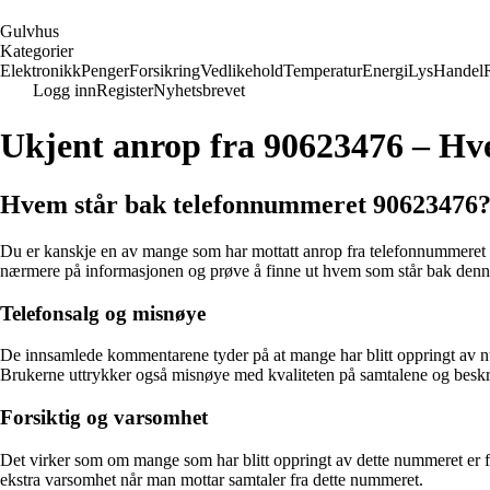
G
ulvhus
Kategorier
Elektronikk
Penger
Forsikring
Vedlikehold
Temperatur
Energi
Lys
Handel
Logg inn
Register
Nyhetsbrevet
Ukjent anrop fra 90623476 – Hv
Hvem står bak telefonnummeret 90623476
Du er kanskje en av mange som har mottatt anrop fra telefonnummeret 
nærmere på informasjonen og prøve å finne ut hvem som står bak denn
Telefonsalg og misnøye
De innsamlede kommentarene tyder på at mange har blitt oppringt av num
Brukerne uttrykker også misnøye med kvaliteten på samtalene og beskr
Forsiktig og varsomhet
Det virker som om mange som har blitt oppringt av dette nummeret er fo
ekstra varsomhet når man mottar samtaler fra dette nummeret.