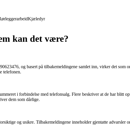
Rørleggerarbeid
Kjæledyr
em kan det være?
?
90623476, og basert på tilbakemeldingene samlet inn, virker det som o
e telefonen.
meret i forbindelse med telefonsalg. Flere beskriver at de har blitt o
iver dem som dårlige.
rsiktige og usikre. Tilbakemeldingene inneholder gjentatte advarsler om