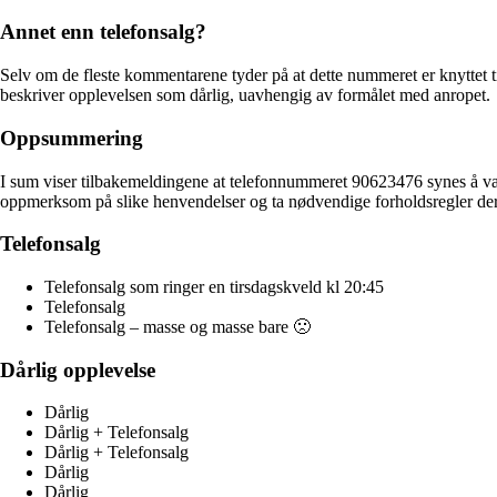
Annet enn telefonsalg?
Selv om de fleste kommentarene tyder på at dette nummeret er knyttet ti
beskriver opplevelsen som dårlig, uavhengig av formålet med anropet.
Oppsummering
I sum viser tilbakemeldingene at telefonnummeret 90623476 synes å være
oppmerksom på slike henvendelser og ta nødvendige forholdsregler der
Telefonsalg
Telefonsalg som ringer en tirsdagskveld kl 20:45
Telefonsalg
Telefonsalg – masse og masse bare 🙁
Dårlig opplevelse
Dårlig
Dårlig + Telefonsalg
Dårlig + Telefonsalg
Dårlig
Dårlig