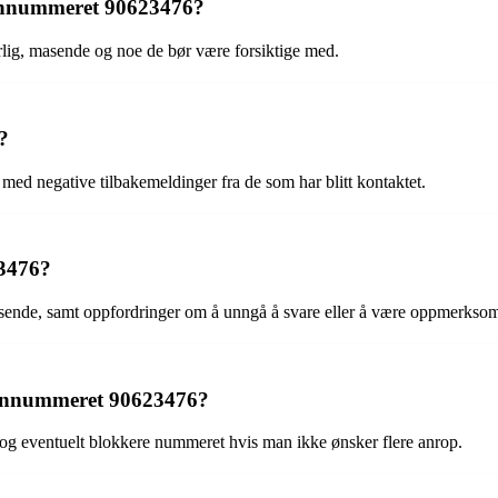
efonnummeret 90623476?
rlig, masende og noe de bør være forsiktige med.
?
 med negative tilbakemeldinger fra de som har blitt kontaktet.
23476?
masende, samt oppfordringer om å unngå å svare eller å være oppmerksom
efonnummeret 90623476?
n og eventuelt blokkere nummeret hvis man ikke ønsker flere anrop.