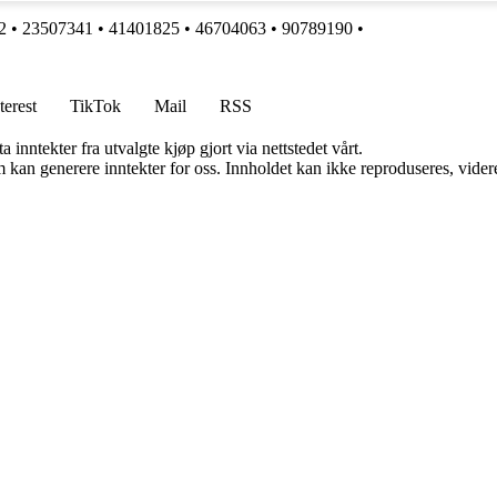
2
•
23507341
•
41401825
•
46704063
•
90789190
•
terest
TikTok
Mail
RSS
 inntekter fra utvalgte kjøp gjort via nettstedet vårt.
kan generere inntekter for oss. Innholdet kan ikke reproduseres, videredi