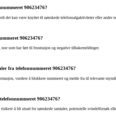
fonnummeret 90623476?
det kan være knyttet til uønskede telefonsalgaktiviteter eller andre n
nnummeret 90623476?
oe som har ført til frustrasjon og negative tilbakemeldinger.
ler fra telefonnummeret 90623476?
rmasjon, vurdere å blokkere nummeret og melde fra til relevante mynd
m telefonnummeret 90623476?
ere å bli utsatt for uønskede samtaler, potensielle svindelforsøk eller 