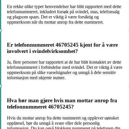
En rekke ulike typer henvendelser har blitt rapportert med dette
telefonnummeret, inkludert forsøk på svindel, mas, telefonsalg
og plagsom spam. Det er viktig å være forsiktig og
oppmerksom når du mottar anrop fra dette nummeret.
Er telefonnummeret 46705245 kjent for å være
involvert i svindelvirksomhet?
Ja, flere personer har rapportert at de har blitt kontaktet av dette
telefonnummeret i forbindelse med svindel. Det er viktig å være
oppmerksom på slike varselsignaler og unngå å dele sensitiv
informasjon med ukjente numre.
Hva bør man gjøre hvis man mottar anrop fra
telefonnummeret 46705245?
Hvis du mottar anrop fra dette nummeret og opplever uønsket
oppførsel, bør du unngå å svare eller dele personlig
informasjon. Du kan også blokkere nummeret på telefonen din