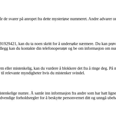
 når de svarer på anropet fra dette mysteriøse nummeret. Andre advarer 
929421, kan du ta noen skritt for å undersøke nærmere. Du kan prøve å 
I tillegg kan du kontakte din telefonoperatør og be om informasjon om n
em eller mistenkelig, kan du vurdere å blokkere det fra å ringe deg. På
r til relevante myndigheter hvis du mistenker svindel.
r mistenkelige numre. Å samle inn informasjon fra andre som har hatt lig
ødvendige forholdsregler for å beskytte personvernet ditt og unngå ubeha