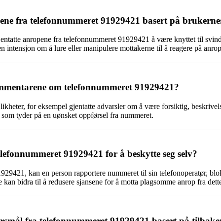
ene fra telefonnummeret 91929421 basert på brukerne
entatte anropene fra telefonnummeret 91929421 å være knyttet til svin
n intensjon om å lure eller manipulere mottakerne til å reagere på anro
 kommentarene om telefonnummeret 91929421?
heter, for eksempel gjentatte advarsler om å være forsiktig, beskrivels
som tyder på en uønsket oppførsel fra nummeret.
elefonnummeret 91929421 for å beskytte seg selv?
29421, kan en person rapportere nummeret til sin telefonoperatør, blok
tene kan bidra til å redusere sjansene for å motta plagsomme anrop fra de
pørsmål fra telefonnummeret 91929421 basert på tilbak