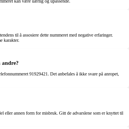
nummeret kan være uærlig og upassende.
tendens til å assosiere dette nummeret med negative erfaringer.
e karakter.
a andre?
telefonnummeret 91929421. Det anbefales å ikke svare på anropet,
l eller annen form for misbruk. Gitt de advarslene som er knyttet til