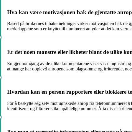
Hva kan være motivasjonen bak de gjentatte anrop
Basert på brukernes tilbakemeldinger virker motivasjonen bak de gj
merkelappene som er knyttet til nummeret antyder at det kan være e
Er det noen mønstre eller likheter blant de ulike
En gjennomgang av de ulike kommentarene viser visse mønstre og lik
at mange har opplevd anropene som plagsomme og irriterende, noe 
Hvordan kan en person rapportere eller blokkere t
For å beskytte seg selv mot uønskede anrop fra telefonnummeret 919
identifiserer og filtrerer slike upålitelige nummer. Å ta disse skrit
Bør man gi personlig informasjon eller svare på s