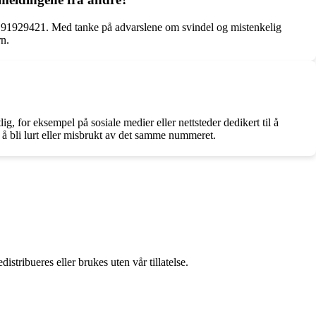
ret 91929421. Med tanke på advarslene om svindel og mistenkelig
rn.
, for eksempel på sosiale medier eller nettsteder dedikert til å
å bli lurt eller misbrukt av det samme nummeret.
stribueres eller brukes uten vår tillatelse.