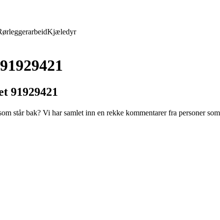
Rørleggerarbeid
Kjæledyr
 91929421
et 91929421
m står bak? Vi har samlet inn en rekke kommentarer fra personer som ha