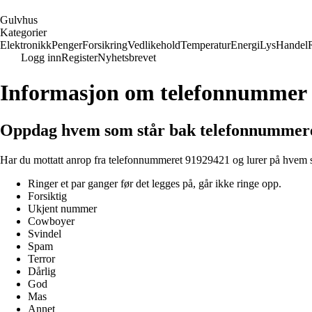
G
ulvhus
Kategorier
Elektronikk
Penger
Forsikring
Vedlikehold
Temperatur
Energi
Lys
Handel
Logg inn
Register
Nyhetsbrevet
Informasjon om telefonnummer
Oppdag hvem som står bak telefonnummer
Har du mottatt anrop fra telefonnummeret 91929421 og lurer på hvem so
Ringer et par ganger før det legges på, går ikke ringe opp.
Forsiktig
Ukjent nummer
Cowboyer
Svindel
Spam
Terror
Dårlig
God
Mas
Annet