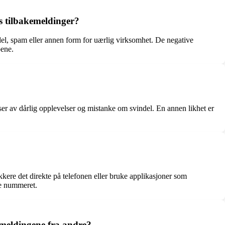
s tilbakemeldinger?
del, spam eller annen form for uærlig virksomhet. De negative
pene.
er av dårlig opplevelser og mistanke om svindel. En annen likhet er
kere det direkte på telefonen eller bruke applikasjoner som
tte nummeret.
emeldingene fra andre?