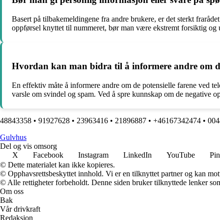
Basert på tilbakemeldingene fra andre brukere, er det sterkt frarå
oppførsel knyttet til nummeret, bør man være ekstremt forsiktig og u
Hvordan kan man bidra til å informere andre om d
En effektiv måte å informere andre om de potensielle farene ved tel
varsle om svindel og spam. Ved å spre kunnskap om de negative opp
48843358
•
91927628
•
23963416
•
21896887
•
+46167342474
•
004
G
ulvhus
Del og vis omsorg
X
Facebook
Instagram
LinkedIn
YouTube
Pin
© Dette materialet kan ikke kopieres.
© Opphavsrettsbeskyttet innhold. Vi er en tilknyttet partner og kan motta
© Alle rettigheter forbeholdt. Denne siden bruker tilknyttede lenker som 
Om oss
Bak
Vår drivkraft
Redaksjon