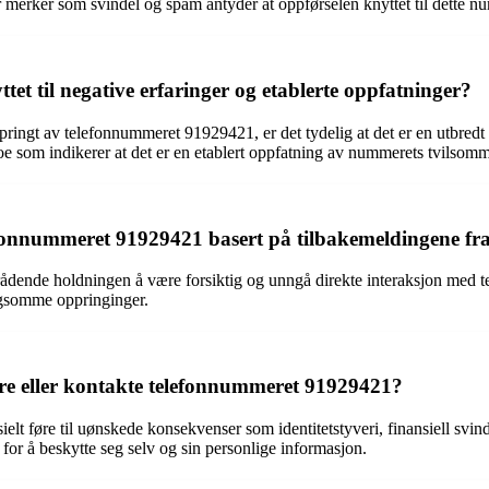
 merker som svindel og spam antyder at oppførselen knyttet til dette 
et til negative erfaringer og etablerte oppfatninger?
pringt av telefonnummeret 91929421, er det tydelig at det er en utbredt 
oe som indikerer at det er en etablert oppfatning av nummerets tvilsomm
fonnummeret 91929421 basert på tilbakemeldingene fr
ådende holdningen å være forsiktig og unngå direkte interaksjon med 
agsomme oppringinger.
are eller kontakte telefonnummeret 91929421?
t føre til uønskede konsekvenser som identitetstyveri, finansiell svinde
or å beskytte seg selv og sin personlige informasjon.