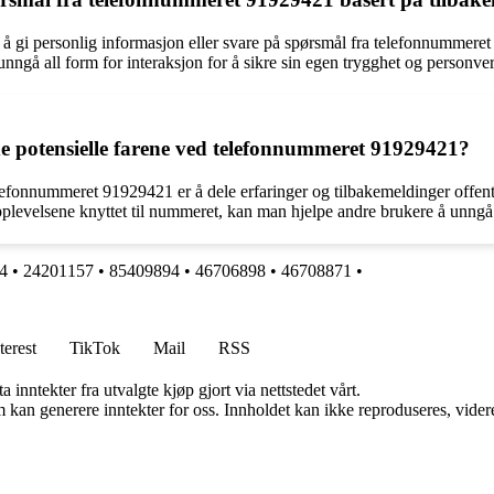
det å gi personlig informasjon eller svare på spørsmål fra telefonnumme
nngå all form for interaksjon for å sikre sin egen trygghet og personve
e potensielle farene ved telefonnummeret 91929421?
efonnummeret 91929421 er å dele erfaringer og tilbakemeldinger offentlig
levelsene knyttet til nummeret, kan man hjelpe andre brukere å unngå 
4
•
24201157
•
85409894
•
46706898
•
46708871
•
terest
TikTok
Mail
RSS
 inntekter fra utvalgte kjøp gjort via nettstedet vårt.
kan generere inntekter for oss. Innholdet kan ikke reproduseres, videredi