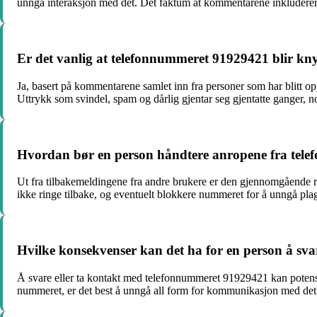
unngå interaksjon med det. Det faktum at kommentarene inkluderer
Er det vanlig at telefonnummeret 91929421 blir knytt
Ja, basert på kommentarene samlet inn fra personer som har blitt op
Uttrykk som svindel, spam og dårlig gjentar seg gjentatte ganger, n
Hvordan bør en person håndtere anropene fra tele
Ut fra tilbakemeldingene fra andre brukere er den gjennomgående r
ikke ringe tilbake, og eventuelt blokkere nummeret for å unngå pl
Hvilke konsekvenser kan det ha for en person å sv
Å svare eller ta kontakt med telefonnummeret 91929421 kan potensiel
nummeret, er det best å unngå all form for kommunikasjon med det f