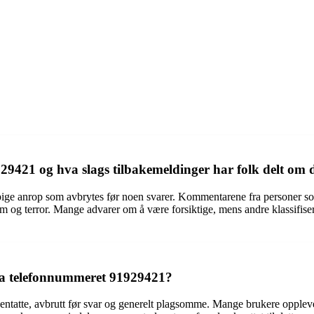
9421 og hva slags tilbakemeldinger har folk delt om 
pige anrop som avbrytes før noen svarer. Kommentarene fra personer som
g terror. Mange advarer om å være forsiktige, mens andre klassifiserer 
 fra telefonnummeret 91929421?
ntatte, avbrutt før svar og generelt plagsomme. Mange brukere opplever