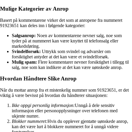
Mulige Kategorier av Anrop
Basert på kommentarene virker det som at anropene fra nummeret
91923651 kan deles inn i følgende kategorier:
Salgsanrop:
Noen av kommentarene nevner salg, noe som
tyder på at nummeret kan være knyttet til telefonsalg eller
markedsføring.
Svindelforsøk:
Uttrykk som svindel og advarsler om
forsiktighet antyder at det kan være et svindelforsøk.
Mulig spam:
Flere kommentarer nevner forsiktighet i tillegg til
salg, noe som kan indikere at det kan være uønskede anrop.
Hvordan Håndtere Slike Anrop
Når du mottar anrop fra et mistenkelig nummer som 91923651, er det
viktig å være bevisst på hvordan du håndterer situasjonen:
Ikke oppgi personlig informasjon:
Unngå å dele sensitiv
informasjon eller personopplysninger over telefonen med
ukjente numre.
Blokker nummeret:
Hvis du opplever gjentatte uønskede anrop,
kan det være lurt å blokkere nummeret for å unngå videre
forstyrrelser.