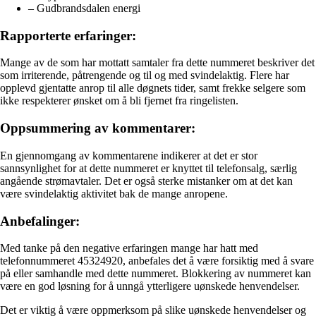
– Gudbrandsdalen energi
Rapporterte erfaringer:
Mange av de som har mottatt samtaler fra dette nummeret beskriver det
som irriterende, påtrengende og til og med svindelaktig. Flere har
opplevd gjentatte anrop til alle døgnets tider, samt frekke selgere som
ikke respekterer ønsket om å bli fjernet fra ringelisten.
Oppsummering av kommentarer:
En gjennomgang av kommentarene indikerer at det er stor
sannsynlighet for at dette nummeret er knyttet til telefonsalg, særlig
angående strømavtaler. Det er også sterke mistanker om at det kan
være svindelaktig aktivitet bak de mange anropene.
Anbefalinger:
Med tanke på den negative erfaringen mange har hatt med
telefonnummeret 45324920, anbefales det å være forsiktig med å svare
på eller samhandle med dette nummeret. Blokkering av nummeret kan
være en god løsning for å unngå ytterligere uønskede henvendelser.
Det er viktig å være oppmerksom på slike uønskede henvendelser og