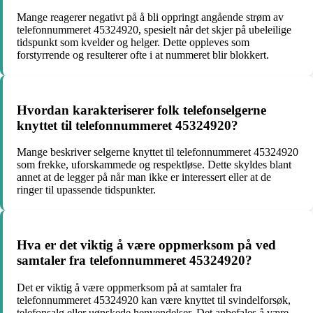
Mange reagerer negativt på å bli oppringt angående strøm av
telefonnummeret 45324920, spesielt når det skjer på ubeleilige
tidspunkt som kvelder og helger. Dette oppleves som
forstyrrende og resulterer ofte i at nummeret blir blokkert.
Hvordan karakteriserer folk telefonselgerne
knyttet til telefonnummeret 45324920?
Mange beskriver selgerne knyttet til telefonnummeret 45324920
som frekke, uforskammede og respektløse. Dette skyldes blant
annet at de legger på når man ikke er interessert eller at de
ringer til upassende tidspunkter.
Hva er det viktig å være oppmerksom på ved
samtaler fra telefonnummeret 45324920?
Det er viktig å være oppmerksom på at samtaler fra
telefonnummeret 45324920 kan være knyttet til svindelforsøk,
telefonsalg eller uønskede henvendelser. Det anbefales å være