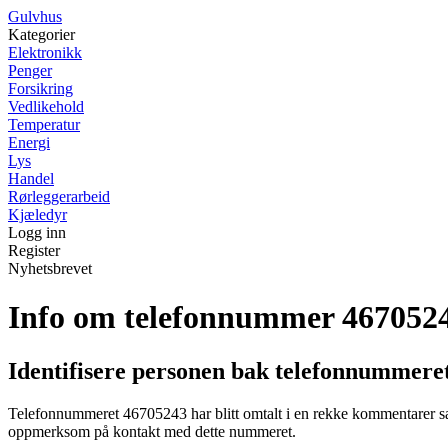
G
ulvhus
Kategorier
Elektronikk
Penger
Forsikring
Vedlikehold
Temperatur
Energi
Lys
Handel
Rørleggerarbeid
Kjæledyr
Logg inn
Register
Nyhetsbrevet
Info om telefonnummer 467052
Identifisere personen bak telefonnummere
Telefonnummeret 46705243 har blitt omtalt i en rekke kommentarer saml
oppmerksom på kontakt med dette nummeret.