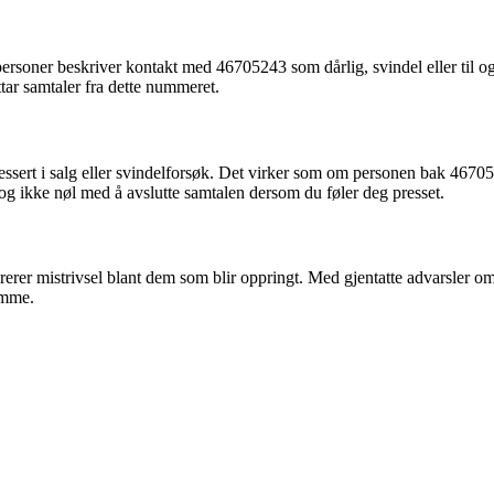
personer beskriver kontakt med 46705243 som dårlig, svindel eller til o
tar samtaler fra dette nummeret.
essert i salg eller svindelforsøk. Det virker som om personen bak 46705
g ikke nøl med å avslutte samtalen dersom du føler deg presset.
mistrivsel blant dem som blir oppringt. Med gjentatte advarsler om å 
ømme.