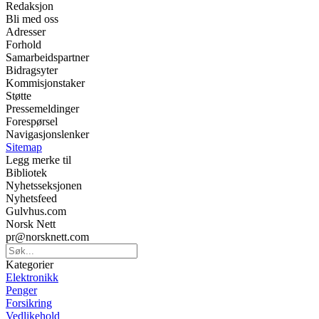
Redaksjon
Bli med oss
Adresser
Forhold
Samarbeidspartner
Bidragsyter
Kommisjonstaker
Støtte
Pressemeldinger
Forespørsel
Navigasjonslenker
Sitemap
Legg merke til
Bibliotek
Nyhetsseksjonen
Nyhetsfeed
Gulvhus.com
Norsk Nett
pr@norsknett.com
Kategorier
Elektronikk
Penger
Forsikring
Vedlikehold