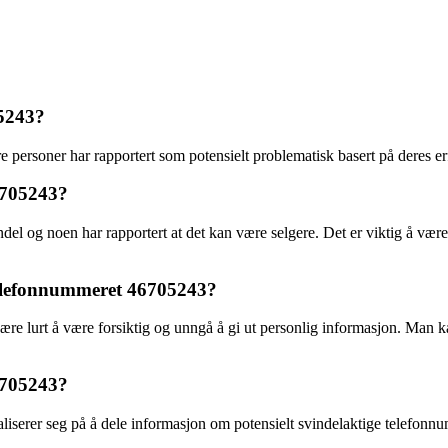
05243?
personer har rapportert som potensielt problematisk basert på deres er
6705243?
del og noen har rapportert at det kan være selgere. Det er viktig å vær
telefonnummeret 46705243?
re lurt å være forsiktig og unngå å gi ut personlig informasjon. Man k
46705243?
ialiserer seg på å dele informasjon om potensielt svindelaktige telefonnum