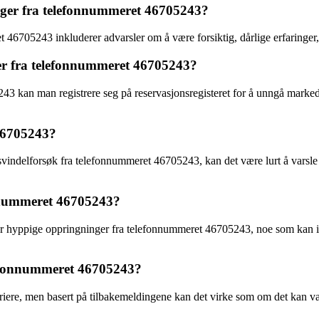
nger fra telefonnummeret 46705243?
46705243 inkluderer advarsler om å være forsiktig, dårlige erfaringer,
r fra telefonnummeret 46705243?
3 kan man registrere seg på reservasjonsregisteret for å unngå marked
46705243?
vindelforsøk fra telefonnummeret 46705243, kan det være lurt å varsle Fo
onnummeret 46705243?
r hyppige oppringninger fra telefonnummeret 46705243, noe som kan ind
lefonnummeret 46705243?
re, men basert på tilbakemeldingene kan det virke som om det kan være 