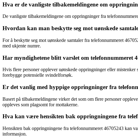
Hva er de vanligste tilbakemeldingene om oppringni
De vanligste tilbakemeldingene om oppringninger fra telefonnummeret 
Hvordan kan man beskytte seg mot uønskede samtale
For å beskytte seg mot uønskede samtaler fra telefonnummeret 4670524
med ukjente numre.
Har myndighetene blitt varslet om telefonnummeret 
Hvis flere personer opplever uønskede oppringninger eller mistenker s
forebygge potensielle svindelforsøk.
Er det vanlig med hyppige oppringninger fra telef
Basert på tilbakemeldingene virker det som om flere personer oppleve
oppleves som plagsomt for mottakerne.
Hva kan være hensikten bak oppringningene fra te
Hensikten bak oppringningene fra telefonnummeret 46705243 kan varie
informasjon.