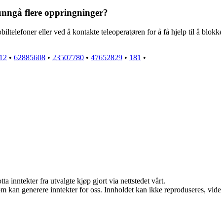
nngå flere oppringninger?
ltelefoner eller ved å kontakte teleoperatøren for å få hjelp til å blo
12
•
62885608
•
23507780
•
47652829
•
181
•
a inntekter fra utvalgte kjøp gjort via nettstedet vårt.
m kan generere inntekter for oss. Innholdet kan ikke reproduseres, videred