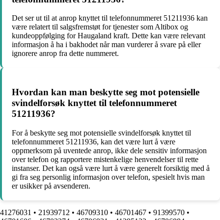
Det ser ut til at anrop knyttet til telefonnummeret 51211936 kan
være relatert til salgsfremstøt for tjenester som Altibox og
kundeoppfølging for Haugaland kraft. Dette kan være relevant
informasjon å ha i bakhodet når man vurderer å svare på eller
ignorere anrop fra dette nummeret.
Hvordan kan man beskytte seg mot potensielle
svindelforsøk knyttet til telefonnummeret
51211936?
For å beskytte seg mot potensielle svindelforsøk knyttet til
telefonnummeret 51211936, kan det være lurt å være
oppmerksom på uventede anrop, ikke dele sensitiv informasjon
over telefon og rapportere mistenkelige henvendelser til rette
instanser. Det kan også være lurt å være generelt forsiktig med å
gi fra seg personlig informasjon over telefon, spesielt hvis man
er usikker på avsenderen.
41276031
•
21939712
•
46709310
•
46701467
•
91399570
•