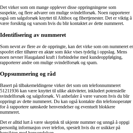
Det virker som om mange opplever disse oppringningene som
suspekte, og flere advarer om mulige svindelforsøk. Noen rapporterer
også om salgsforsøk knyttet til Altibox og fibertjenester. Det er viktig å
være forsiktig og varsom hvis du blir kontaktet av dette nummeret.
Identifisering av nummeret
Som nevnt av flere av de oppringte, kan det virke som om nummeret er
spoofet eller tilhører en aktør som ikke vises tydelig i oppslag. Mens
noen nevner Haugaland kraft i forbindelse med kundeoppfølging,
rapporterer andre om mulige svindelforsøk og spam.
Oppsummering og råd
Basert på tilbakemeldingene virker det som om telefonnummeret
51211936 kan være knyttet til ulike aktiviteter, inkludert potensielle
svindelforsøk og salgsforsøk. Vi anbefaler å være varsom hvis du blir
oppringt av dette nummeret. Du kan også kontakte din telefonoperatør
for å rapportere uønskede henvendelser og eventuelt blokkere
nummeret.
Det er alltid lurt å være skeptisk til ukjente nummer og unngå å oppgi
personlig informasjon over telefon, spesielt hvis du er usikker på
hensikten med henvendelsen.