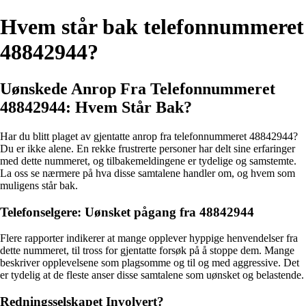
Hvem står bak telefonnummeret
48842944?
Uønskede Anrop Fra Telefonnummeret
48842944: Hvem Står Bak?
Har du blitt plaget av gjentatte anrop fra telefonnummeret 48842944?
Du er ikke alene. En rekke frustrerte personer har delt sine erfaringer
med dette nummeret, og tilbakemeldingene er tydelige og samstemte.
La oss se nærmere på hva disse samtalene handler om, og hvem som
muligens står bak.
Telefonselgere: Uønsket pågang fra 48842944
Flere rapporter indikerer at mange opplever hyppige henvendelser fra
dette nummeret, til tross for gjentatte forsøk på å stoppe dem. Mange
beskriver opplevelsene som plagsomme og til og med aggressive. Det
er tydelig at de fleste anser disse samtalene som uønsket og belastende.
Redningsselskapet Involvert?