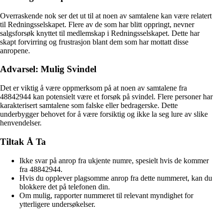
Overraskende nok ser det ut til at noen av samtalene kan være relatert
til Redningsselskapet. Flere av de som har blitt oppringt, nevner
salgsforsøk knyttet til medlemskap i Redningsselskapet. Dette har
skapt forvirring og frustrasjon blant dem som har mottatt disse
anropene.
Advarsel: Mulig Svindel
Det er viktig å være oppmerksom på at noen av samtalene fra
48842944 kan potensielt være et forsøk på svindel. Flere personer har
karakterisert samtalene som falske eller bedragerske. Dette
underbygger behovet for å være forsiktig og ikke la seg lure av slike
henvendelser.
Tiltak Å Ta
Ikke svar på anrop fra ukjente numre, spesielt hvis de kommer
fra 48842944.
Hvis du opplever plagsomme anrop fra dette nummeret, kan du
blokkere det på telefonen din.
Om mulig, rapporter nummeret til relevant myndighet for
ytterligere undersøkelser.