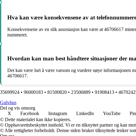
Hva kan være konsekvensene av at telefonnummeret 
Konsekvensene av en slik assosiasjon kan være at 46706617 mister til
nummeret.
Hvordan kan man best håndtere situasjoner der ma
Det kan være lurt å være varsom og vurdere nøye informasjonen ma
46706617.
35699924
•
96000183
•
81500820
•
23506889
•
91908413
•
4670242
G
ulvhus
Del og vis omsorg
X
Facebook
Instagram
LinkedIn
YouTube
Pin
© Dette materialet kan ikke kopieres.
© Opphavsrettsbeskyttet innhold. Vi er en tilknyttet partner og kan motta
© Alle rettigheter forbeholdt. Denne siden bruker tilknyttede lenker som 
Om oss