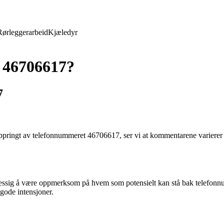
Rørleggerarbeid
Kjæledyr
 46706617?
7
t oppringt av telefonnummeret 46706617, ser vi at kommentarene varierer
essig å være oppmerksom på hvem som potensielt kan stå bak telefonn
 gode intensjoner.