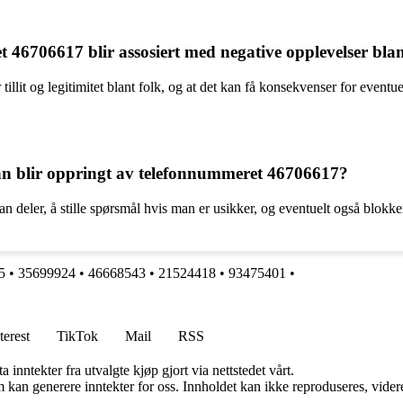
46706617 blir assosiert med negative opplevelser blan
lit og legitimitet blant folk, og at det kan få konsekvenser for eventuel
n blir oppringt av telefonnummeret 46706617?
n deler, å stille spørsmål hvis man er usikker, og eventuelt også blo
5
•
35699924
•
46668543
•
21524418
•
93475401
•
terest
TikTok
Mail
RSS
 inntekter fra utvalgte kjøp gjort via nettstedet vårt.
kan generere inntekter for oss. Innholdet kan ikke reproduseres, videredi