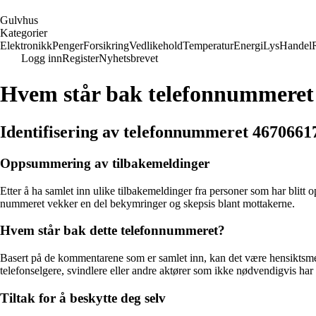
G
ulvhus
Kategorier
Elektronikk
Penger
Forsikring
Vedlikehold
Temperatur
Energi
Lys
Handel
Logg inn
Register
Nyhetsbrevet
Hvem står bak telefonnummeret
Identifisering av telefonnummeret 4670661
Oppsummering av tilbakemeldinger
Etter å ha samlet inn ulike tilbakemeldinger fra personer som har blit
nummeret vekker en del bekymringer og skepsis blant mottakerne.
Hvem står bak dette telefonnummeret?
Basert på de kommentarene som er samlet inn, kan det være hensiktsm
telefonselgere, svindlere eller andre aktører som ikke nødvendigvis har
Tiltak for å beskytte deg selv