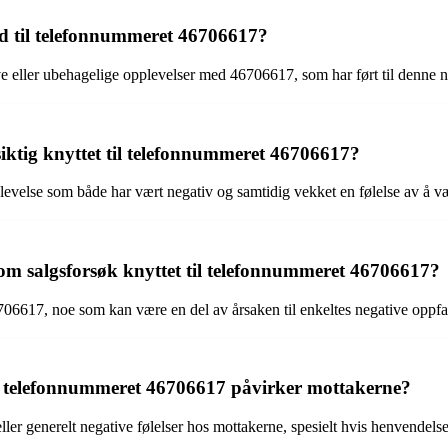
ld til telefonnummeret 46706617?
ive eller ubehagelige opplevelser med 46706617, som har ført til denne 
iktig knyttet til telefonnummeret 46706617?
levelse som både har vært negativ og samtidig vekket en følelse av å v
 om salgsforsøk knyttet til telefonnummeret 46706617?
6706617, noe som kan være en del av årsaken til enkeltes negative oppf
a telefonnummeret 46706617 påvirker mottakerne?
eller generelt negative følelser hos mottakerne, spesielt hvis henvende