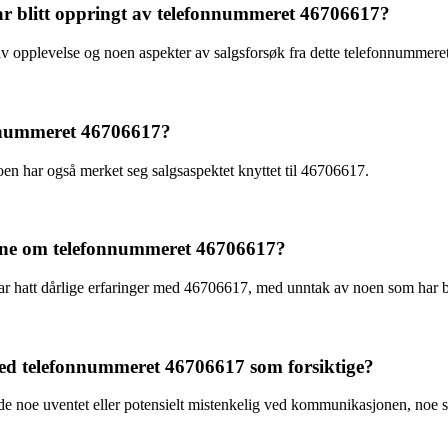
ar blitt oppringt av telefonnummeret 46706617?
iv opplevelse og noen aspekter av salgsforsøk fra dette telefonnummer
fonnummeret 46706617?
oen har også merket seg salgsaspektet knyttet til 46706617.
gene om telefonnummeret 46706617?
 har hatt dårlige erfaringer med 46706617, med unntak av noen som har b
med telefonnummeret 46706617 som forsiktige?
e noe uventet eller potensielt mistenkelig ved kommunikasjonen, noe so