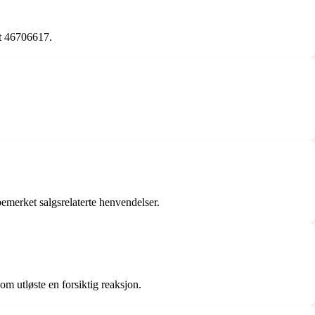
et 46706617.
emerket salgsrelaterte henvendelser.
m utløste en forsiktig reaksjon.