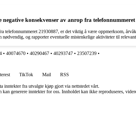
le negative konsekvenser av anrop fra telefonnummere
fra telefonnummeret 21930887, er det viktig å være oppmerksom, årvåke
ødvendig, og rapporter eventuelle mistenkelige aktiviteter til relevante
4
•
40074670
•
40290467
•
40293747
•
23507239
•
terest
TikTok
Mail
RSS
 inntekter fra utvalgte kjøp gjort via nettstedet vårt.
kan generere inntekter for oss. Innholdet kan ikke reproduseres, videredi