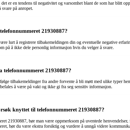
t er en tendens til negativitet og varsomhet blant de som har blitt op
 svare på anropet.
v telefonnummeret 21930887?
være lurt å registrere tilbakemeldingen din og eventuelle negative erf
 på å ikke dele personlig informasjon hvis du velger å svare.
ra telefonnummeret 21930887?
ølge tilbakemeldinger fra andre forvente å bli møtt med ulike typer hen
befales å være på vakt og ikke gi fra seg sensitiv informasjon.
forsøk knyttet til telefonnummeret 21930887?
nummeret 21930887, bør man være oppmerksom på uventede henvendelser, f
eret, bør du være ekstra forsiktig og vurdere å unngå videre kommunik