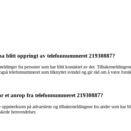
å ha blitt oppringt av telefonnummeret 21930887?
ldinger fra personer som har blitt kontaktet av det. Tilbakemeldingene
 også telefonnummeret som tilknyttet svindel og gir råd om å være forsi
 et anrop fra telefonnummeret 21930887?
ppmerksom på advarslene og tilbakemeldingene fra andre som har blitt k
nskede henvendelser.