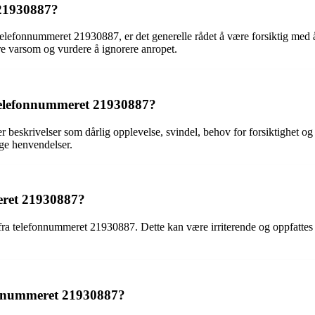
 21930887?
 telefonnummeret 21930887, er det generelle rådet å være forsiktig med 
ære varsom og vurdere å ignorere anropet.
a telefonnummeret 21930887?
 beskrivelser som dårlig opplevelse, svindel, behov for forsiktighet og 
ge henvendelser.
eret 21930887?
p fra telefonnummeret 21930887. Dette kan være irriterende og oppfatte
fonnummeret 21930887?