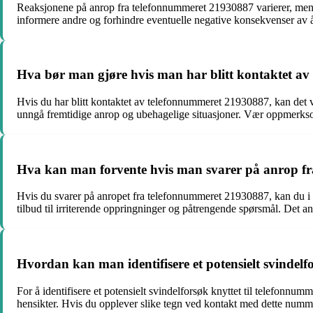
Reaksjonene på anrop fra telefonnummeret 21930887 varierer, men de
informere andre og forhindre eventuelle negative konsekvenser av å
Hva bør man gjøre hvis man har blitt kontaktet a
Hvis du har blitt kontaktet av telefonnummeret 21930887, kan det 
unngå fremtidige anrop og ubehagelige situasjoner. Vær oppmerksom
Hva kan man forvente hvis man svarer på anrop f
Hvis du svarer på anropet fra telefonnummeret 21930887, kan du i f
tilbud til irriterende oppringninger og påtrengende spørsmål. Det an
Hvordan kan man identifisere et potensielt svindel
For å identifisere et potensielt svindelforsøk knyttet til telefon
hensikter. Hvis du opplever slike tegn ved kontakt med dette numm