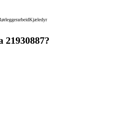
Rørleggerarbeid
Kjæledyr
a 21930887?