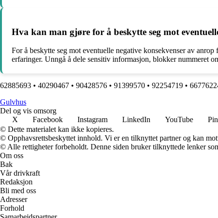
Hva kan man gjøre for å beskytte seg mot eventuel
For å beskytte seg mot eventuelle negative konsekvenser av anrop 
erfaringer. Unngå å dele sensitiv informasjon, blokker nummeret om n
62885693
•
40290467
•
90428576
•
91399570
•
92254719
•
6677622
G
ulvhus
Del og vis omsorg
X
Facebook
Instagram
LinkedIn
YouTube
Pin
© Dette materialet kan ikke kopieres.
© Opphavsrettsbeskyttet innhold. Vi er en tilknyttet partner og kan motta
© Alle rettigheter forbeholdt. Denne siden bruker tilknyttede lenker som 
Om oss
Bak
Vår drivkraft
Redaksjon
Bli med oss
Adresser
Forhold
Samarbeidspartner