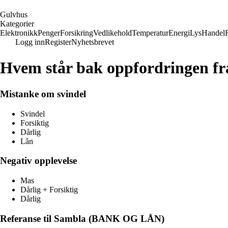
G
ulvhus
Kategorier
Elektronikk
Penger
Forsikring
Vedlikehold
Temperatur
Energi
Lys
Handel
Logg inn
Register
Nyhetsbrevet
Hvem står bak oppfordringen fr
Mistanke om svindel
Svindel
Forsiktig
Dårlig
Lån
Negativ opplevelse
Mas
Dårlig + Forsiktig
Dårlig
Referanse til Sambla (BANK OG LÅN)