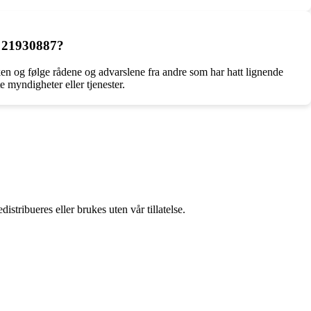
t 21930887?
n og følge rådene og advarslene fra andre som har hatt lignende
 myndigheter eller tjenester.
stribueres eller brukes uten vår tillatelse.