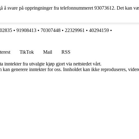
ngå å svare på oppringninger fra telefonnummeret 93073612. Det kan vær
02835
•
91908413
•
70307448
•
22329961
•
40294159
•
terest
TikTok
Mail
RSS
 inntekter fra utvalgte kjøp gjort via nettstedet vårt.
kan generere inntekter for oss. Innholdet kan ikke reproduseres, videredi