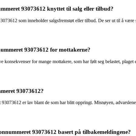
mmeret 93073612 knyttet til salg eller tilbud?
073612 som inneholder salgsfremstøt eller tilbud. De ser ut til å være s
nnummeret 93073612 for mottakerne?
onsekvenser for mange mottakere, som har følt seg belastet, plaget eller 
nummeret 93073612?
eret 93073612 er lav blant de som har blitt oppringt. Misnøyen, advarsle
fonnummeret 93073612 basert på tilbakemeldingene?