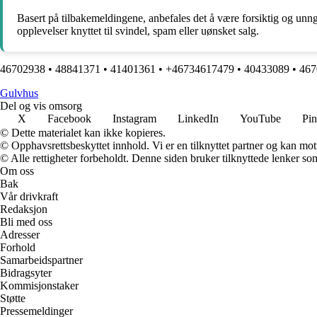
Basert på tilbakemeldingene, anbefales det å være forsiktig og un
opplevelser knyttet til svindel, spam eller uønsket salg.
46702938
•
48841371
•
41401361
•
+46734617479
•
40433089
•
467
G
ulvhus
Del og vis omsorg
X
Facebook
Instagram
LinkedIn
YouTube
Pin
© Dette materialet kan ikke kopieres.
© Opphavsrettsbeskyttet innhold. Vi er en tilknyttet partner og kan motta
© Alle rettigheter forbeholdt. Denne siden bruker tilknyttede lenker som 
Om oss
Bak
Vår drivkraft
Redaksjon
Bli med oss
Adresser
Forhold
Samarbeidspartner
Bidragsyter
Kommisjonstaker
Støtte
Pressemeldinger