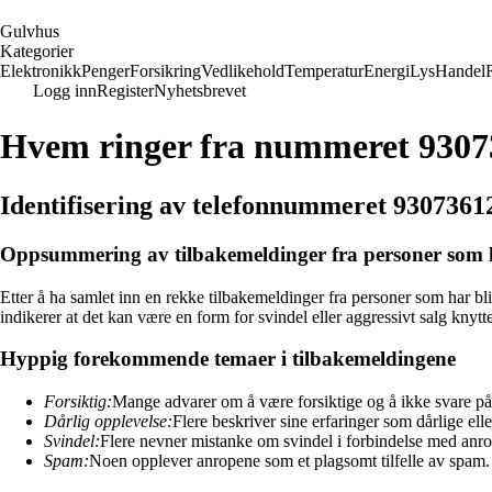
G
ulvhus
Kategorier
Elektronikk
Penger
Forsikring
Vedlikehold
Temperatur
Energi
Lys
Handel
Logg inn
Register
Nyhetsbrevet
Hvem ringer fra nummeret 9307
Identifisering av telefonnummeret 9307361
Oppsummering av tilbakemeldinger fra personer som h
Etter å ha samlet inn en rekke tilbakemeldinger fra personer som har 
indikerer at det kan være en form for svindel eller aggressivt salg knytte
Hyppig forekommende temaer i tilbakemeldingene
Forsiktig:
Mange advarer om å være forsiktige og å ikke svare på
Dårlig opplevelse:
Flere beskriver sine erfaringer som dårlige elle
Svindel:
Flere nevner mistanke om svindel i forbindelse med anr
Spam:
Noen opplever anropene som et plagsomt tilfelle av spam.