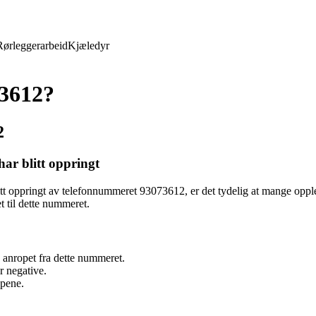
Rørleggerarbeid
Kjæledyr
3612?
2
ar blitt oppringt
blitt oppringt av telefonnummeret 93073612, er det tydelig at mange op
t til dette nummeret.
 anropet fra dette nummeret.
r negative.
opene.