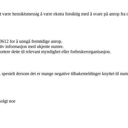
 være hensiktsmessig å være ekstra forsiktig med å svare på anrop fra d
612 for å unngå fremtidige anrop.
itiv informasjon med ukjente numre.
rtere dette til relevant myndighet eller forbrukerorganisasjon.
pesielt dersom det er mange negative tilbakemeldinger knyttet til numm
solgt noe