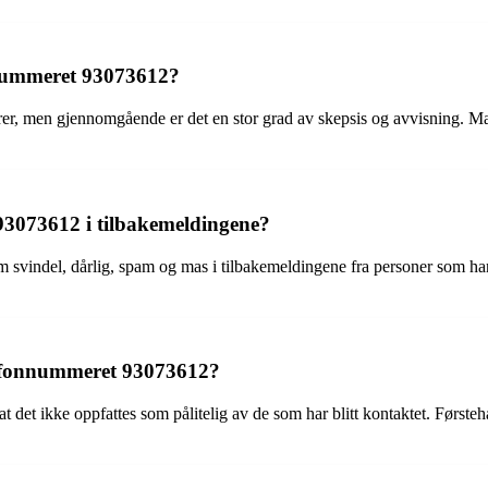
nnummeret 93073612?
r, men gjennomgående er det en stor grad av skepsis og avvisning. Ma
 93073612 i tilbakemeldingene?
svindel, dårlig, spam og mas i tilbakemeldingene fra personer som har 
elefonnummeret 93073612?
det ikke oppfattes som pålitelig av de som har blitt kontaktet. Først