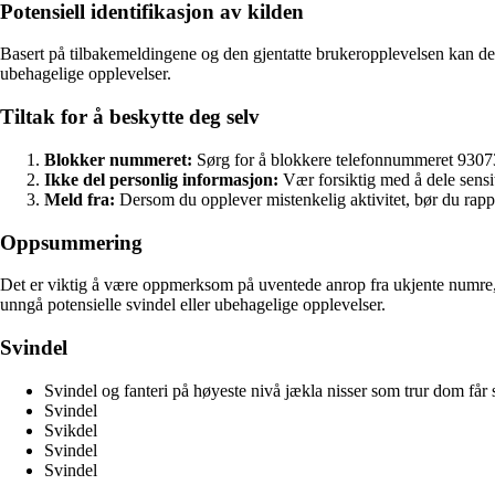
Potensiell identifikasjon av kilden
Basert på tilbakemeldingene og den gjentatte brukeropplevelsen kan det
ubehagelige opplevelser.
Tiltak for å beskytte deg selv
Blokker nummeret:
Sørg for å blokkere telefonnummeret 93073
Ikke del personlig informasjon:
Vær forsiktig med å dele sens
Meld fra:
Dersom du opplever mistenkelig aktivitet, bør du rappo
Oppsummering
Det er viktig å være oppmerksom på uventede anrop fra ukjente numre, s
unngå potensielle svindel eller ubehagelige opplevelser.
Svindel
Svindel og fanteri på høyeste nivå jækla nisser som trur dom får 
Svindel
Svikdel
Svindel
Svindel