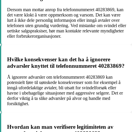
Dersom man mottar anrop fra telefonnummeret 40283869, kan
det være klokt å være oppmerksom og varsom. Det kan være
lurt å ikke dele personlig informasjon eller inngå avtaler over
telefonen uten grundig vurdering. Ved mistanke om svindel eller
uetiske salgspraksiser, bør man kontakte relevante myndigheter
eller forbrukerorganisasjoner.
Hvilke konsekvenser kan det ha å ignorere
advarsler knyttet til telefonnummeret 40283869?
Å ignorere advarsler om telefonnummeret 40283869 kan
potensielt føre til uønskede konsekvenser som for eksempel å
inngå ufordelaktige avtaler, bli utsatt for svindelforsøk eller
havne i ubehagelige situasjoner med aggressive selgere. Det er
derfor viktig å ta slike advarsler på alvor og handle med
forsiktighet.
Hvordan kan man verifisere legitimiteten av