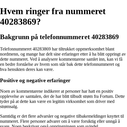
Hvem ringer fra nummeret
40283869?
Bakgrunn på telefonnummeret 40283869
Telefonnummeret 40283869 har tiltrukket oppmerksomhet blant
nordmenn, og mange har delt sine erfaringer etter å ha blitt oppringt av
dette nummeret. Ved å analysere kommentarene samlet inn, kan vi få
en bedre forståelse av hvem som står bak dette telefonnummeret og
hva hensikten deres kan være.
Positive og negative erfaringer
Noen av kommentarene indikerer at personer har hatt en positiv
opplevelse av samtalen, der de har blitt tilbudt strøm fra Fortum. Dette
tyder på at dette kan være en legitim virksomhet som driver med
strømsalg.
Samtidig er det flere advarsler og negative tilbakemeldinger knyttet til
nummeret. Flere personer advarer om å være forsiktig eller unngå å
svare. Noen beskriver også oppringningen som svindel.