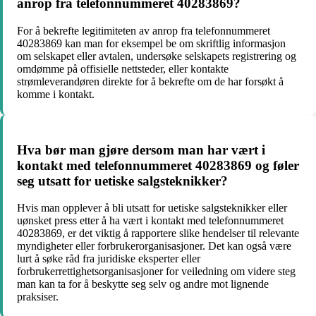
anrop fra telefonnummeret 40283869?
For å bekrefte legitimiteten av anrop fra telefonnummeret
40283869 kan man for eksempel be om skriftlig informasjon
om selskapet eller avtalen, undersøke selskapets registrering og
omdømme på offisielle nettsteder, eller kontakte
strømleverandøren direkte for å bekrefte om de har forsøkt å
komme i kontakt.
Hva bør man gjøre dersom man har vært i
kontakt med telefonnummeret 40283869 og føler
seg utsatt for uetiske salgsteknikker?
Hvis man opplever å bli utsatt for uetiske salgsteknikker eller
uønsket press etter å ha vært i kontakt med telefonnummeret
40283869, er det viktig å rapportere slike hendelser til relevante
myndigheter eller forbrukerorganisasjoner. Det kan også være
lurt å søke råd fra juridiske eksperter eller
forbrukerrettighetsorganisasjoner for veiledning om videre steg
man kan ta for å beskytte seg selv og andre mot lignende
praksiser.