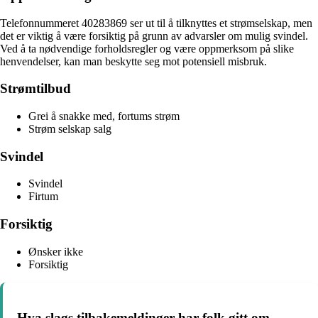
Telefonnummeret 40283869 ser ut til å tilknyttes et strømselskap, men
det er viktig å være forsiktig på grunn av advarsler om mulig svindel.
Ved å ta nødvendige forholdsregler og være oppmerksom på slike
henvendelser, kan man beskytte seg mot potensiell misbruk.
Strømtilbud
Grei å snakke med, fortums strøm
Strøm selskap salg
Svindel
Svindel
Firtum
Forsiktig
Ønsker ikke
Forsiktig
Hva slags tilbakemeldinger har folk gitt om