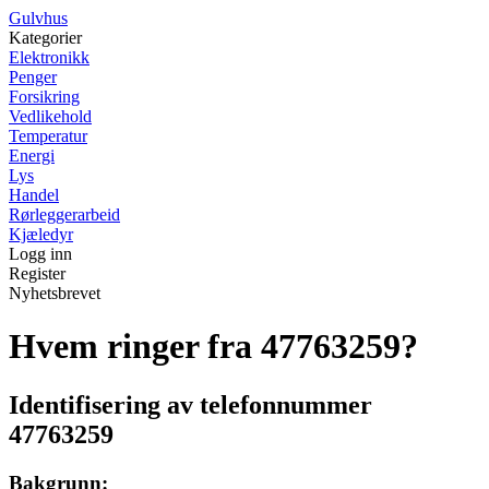
G
ulvhus
Kategorier
Elektronikk
Penger
Forsikring
Vedlikehold
Temperatur
Energi
Lys
Handel
Rørleggerarbeid
Kjæledyr
Logg inn
Register
Nyhetsbrevet
Hvem ringer fra 47763259?
Identifisering av telefonnummer
47763259
Bakgrunn: