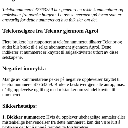
Telefonnummeret 47763259 har generert en rekke kommentarer og
reaksjoner fra norske borgere. La oss se nærmere på hvem som er
ansvarlig for dette nummeret og hva folk sier om det.
Telefonselgere fra Telenor gjennom Agrol
Flere brukere har rapportert at telefonnummeret tilhører Telenor og
at det blir brukt til å selge abonnement gjennom Agrol. Dette
indikerer at nummeret er knyttet til salgsaktiviteter utført av disse
selskapene.
Negativt inntrykk:
Mange av kommentarene peker på negative opplevelser knyttet til
telefonnummeret 47763259. Brukere beskriver gjentatte anrop, mas,
dårlig opplevelse og til og med mistanker om svindel knyttet til
nummeret.
Sikkerhetstips:
1. Blokker nummeret:
Hvis du opplever ubehagelige samtaler eller
mistenkelige henvendelser fra dette nummeret, kan det være lurt å
blokkere det for å unngå fremtidige forstyrrelser.