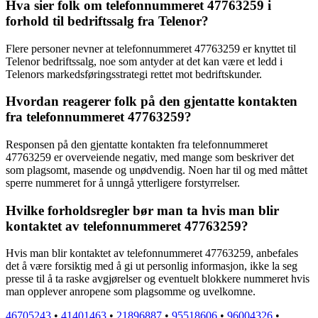
Hva sier folk om telefonnummeret 47763259 i
forhold til bedriftssalg fra Telenor?
Flere personer nevner at telefonnummeret 47763259 er knyttet til
Telenor bedriftssalg, noe som antyder at det kan være et ledd i
Telenors markedsføringsstrategi rettet mot bedriftskunder.
Hvordan reagerer folk på den gjentatte kontakten
fra telefonnummeret 47763259?
Responsen på den gjentatte kontakten fra telefonnummeret
47763259 er overveiende negativ, med mange som beskriver det
som plagsomt, masende og unødvendig. Noen har til og med måttet
sperre nummeret for å unngå ytterligere forstyrrelser.
Hvilke forholdsregler bør man ta hvis man blir
kontaktet av telefonnummeret 47763259?
Hvis man blir kontaktet av telefonnummeret 47763259, anbefales
det å være forsiktig med å gi ut personlig informasjon, ikke la seg
presse til å ta raske avgjørelser og eventuelt blokkere nummeret hvis
man opplever anropene som plagsomme og uvelkomne.
46705243
•
41401463
•
21896887
•
95518606
•
96004326
•