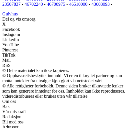
23507837
•
46702240
•
46700975
•
46510000
•
43603093
•
G
ulvhus
Del og vis omsorg
X
Facebook
Instagram
LinkedIn
YouTube
Pinterest
TikTok
Mail
RSS
© Dette materialet kan ikke kopieres.
© Opphavsrettsbeskyttet innhold. Vi er en tilknyttet partner og kan
motta inntekter fra utvalgte kjøp gjort via nettstedet vårt.
© Alle rettigheter forbeholdt. Denne siden bruker tilknyttede lenker
som kan generere inntekter for oss. Innholdet kan ikke reproduseres,
videredistribueres eller brukes uten vår tillatelse.
Om oss
Bak
Vår drivkraft
Redaksjon
Bli med oss
Adresser