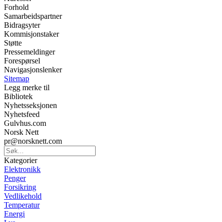
Forhold
Samarbeidspartner
Bidragsyter
Kommisjonstaker
Støtte
Pressemeldinger
Forespørsel
Navigasjonslenker
Sitemap
Legg merke til
Bibliotek
Nyhetsseksjonen
Nyhetsfeed
Gulvhus.com
Norsk Nett
pr@norsknett.com
Kategorier
Elektronikk
Penger
Forsikring
Vedlikehold
Temperatur
Energi