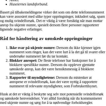
Huseiernes landsforbund.
Basert på tilbakemeldingene virker det som om dette telefonnummeret
kan være assosiert med ulike typer oppringninger, inkludert salg, spam
og mulig svindelforsøk. Det er viktig å være forsiktig når man mottar
anrop fra ukjente numre, spesielt dersom flere personer rapporterer
lignende negative erfaringer.
Råd for håndtering av uønskede oppringninger
Ikke svar på ukjente numre:
Dersom du ikke kjenner igjen
nummeret som ringer, kan det være lurt å la det gå til svarer eller
undersøke nummeret før du tar kontakt.
Blokker anropet:
De fleste telefoner har funksjoner for å
blokkere spesifikke numre. Dersom du opplever gjentatte
uønskede anrop, kan det være hensiktsmessig å blokkere
nummeret.
Rapporter til myndighetene:
Dersom du mistenker at
anropene er svindelforsøk, kan det være nyttig å rapportere
nummeret til relevante myndigheter, som Forbrukertilsynet.
Husk at det er viktig å beskytte seg selv mot potensielle svindelforsøk
og uønskede henvendelser. Vær alltid forsiktig når du kommuniserer
med ukjente numre og sørg for å ta nødvendige forholdsregler.