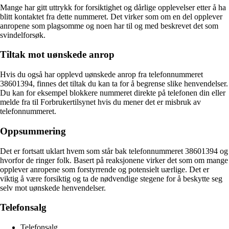
Mange har gitt uttrykk for forsiktighet og dårlige opplevelser etter å ha
blitt kontaktet fra dette nummeret. Det virker som om en del opplever
anropene som plagsomme og noen har til og med beskrevet det som
svindelforsøk.
Tiltak mot uønskede anrop
Hvis du også har opplevd uønskede anrop fra telefonnummeret
38601394, finnes det tiltak du kan ta for å begrense slike henvendelser.
Du kan for eksempel blokkere nummeret direkte på telefonen din eller
melde fra til Forbrukertilsynet hvis du mener det er misbruk av
telefonnummeret.
Oppsummering
Det er fortsatt uklart hvem som står bak telefonnummeret 38601394 og
hvorfor de ringer folk. Basert på reaksjonene virker det som om mange
opplever anropene som forstyrrende og potensielt uærlige. Det er
viktig å være forsiktig og ta de nødvendige stegene for å beskytte seg
selv mot uønskede henvendelser.
Telefonsalg
Telefonsalg