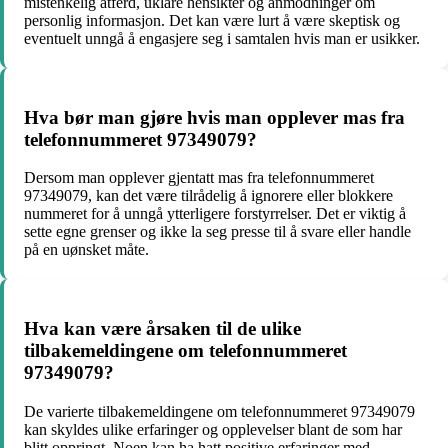
mistenkelig atferd, uklare hensikter og anmodninger om
personlig informasjon. Det kan være lurt å være skeptisk og
eventuelt unngå å engasjere seg i samtalen hvis man er usikker.
Hva bør man gjøre hvis man opplever mas fra
telefonnummeret 97349079?
Dersom man opplever gjentatt mas fra telefonnummeret
97349079, kan det være tilrådelig å ignorere eller blokkere
nummeret for å unngå ytterligere forstyrrelser. Det er viktig å
sette egne grenser og ikke la seg presse til å svare eller handle
på en uønsket måte.
Hva kan være årsaken til de ulike
tilbakemeldingene om telefonnummeret
97349079?
De varierte tilbakemeldingene om telefonnummeret 97349079
kan skyldes ulike erfaringer og opplevelser blant de som har
blitt oppringt. Noen kan ha hatt positive erfaringer med