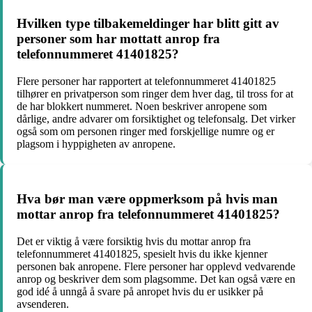
Hvilken type tilbakemeldinger har blitt gitt av
personer som har mottatt anrop fra
telefonnummeret 41401825?
Flere personer har rapportert at telefonnummeret 41401825
tilhører en privatperson som ringer dem hver dag, til tross for at
de har blokkert nummeret. Noen beskriver anropene som
dårlige, andre advarer om forsiktighet og telefonsalg. Det virker
også som om personen ringer med forskjellige numre og er
plagsom i hyppigheten av anropene.
Hva bør man være oppmerksom på hvis man
mottar anrop fra telefonnummeret 41401825?
Det er viktig å være forsiktig hvis du mottar anrop fra
telefonnummeret 41401825, spesielt hvis du ikke kjenner
personen bak anropene. Flere personer har opplevd vedvarende
anrop og beskriver dem som plagsomme. Det kan også være en
god idé å unngå å svare på anropet hvis du er usikker på
avsenderen.