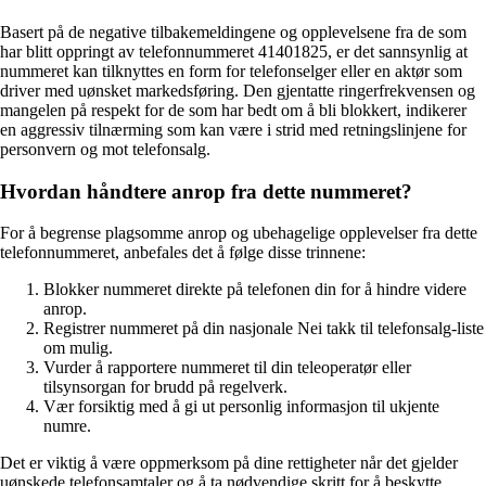
Basert på de negative tilbakemeldingene og opplevelsene fra de som
har blitt oppringt av telefonnummeret 41401825, er det sannsynlig at
nummeret kan tilknyttes en form for telefonselger eller en aktør som
driver med uønsket markedsføring. Den gjentatte ringerfrekvensen og
mangelen på respekt for de som har bedt om å bli blokkert, indikerer
en aggressiv tilnærming som kan være i strid med retningslinjene for
personvern og mot telefonsalg.
Hvordan håndtere anrop fra dette nummeret?
For å begrense plagsomme anrop og ubehagelige opplevelser fra dette
telefonnummeret, anbefales det å følge disse trinnene:
Blokker nummeret direkte på telefonen din for å hindre videre
anrop.
Registrer nummeret på din nasjonale Nei takk til telefonsalg-liste
om mulig.
Vurder å rapportere nummeret til din teleoperatør eller
tilsynsorgan for brudd på regelverk.
Vær forsiktig med å gi ut personlig informasjon til ukjente
numre.
Det er viktig å være oppmerksom på dine rettigheter når det gjelder
uønskede telefonsamtaler og å ta nødvendige skritt for å beskytte