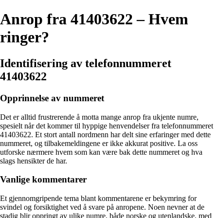
Anrop fra 41403622 – Hvem
ringer?
Identifisering av telefonnummeret
41403622
Opprinnelse av nummeret
Det er alltid frustrerende å motta mange anrop fra ukjente numre,
spesielt når det kommer til hyppige henvendelser fra telefonnummeret
41403622. Et stort antall nordmenn har delt sine erfaringer med dette
nummeret, og tilbakemeldingene er ikke akkurat positive. La oss
utforske nærmere hvem som kan være bak dette nummeret og hva
slags hensikter de har.
Vanlige kommentarer
Et gjennomgripende tema blant kommentarene er bekymring for
svindel og forsiktighet ved å svare på anropene. Noen nevner at de
stadig blir oppringt av ulike numre, både norske og utenlandske, med