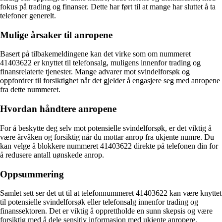
fokus på trading og finanser. Dette har ført til at mange har sluttet å ta
telefoner generelt.
Mulige årsaker til anropene
Basert på tilbakemeldingene kan det virke som om nummeret
41403622 er knyttet til telefonsalg, muligens innenfor trading og
finansrelaterte tjenester. Mange advarer mot svindelforsøk og
oppfordrer til forsiktighet når det gjelder å engasjere seg med anropene
fra dette nummeret.
Hvordan håndtere anropene
For å beskytte deg selv mot potensielle svindelforsøk, er det viktig å
være årvåken og forsiktig når du mottar anrop fra ukjente numre. Du
kan velge å blokkere nummeret 41403622 direkte på telefonen din for
å redusere antall uønskede anrop.
Oppsummering
Samlet sett ser det ut til at telefonnummeret 41403622 kan være knyttet
til potensielle svindelforsøk eller telefonsalg innenfor trading og
finanssektoren. Det er viktig å opprettholde en sunn skepsis og være
forsiktig med å dele sensitiv informasjon med ukjente anropere.