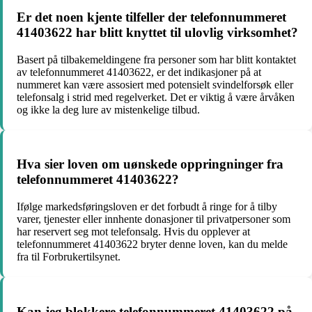
Er det noen kjente tilfeller der telefonnummeret
41403622 har blitt knyttet til ulovlig virksomhet?
Basert på tilbakemeldingene fra personer som har blitt kontaktet
av telefonnummeret 41403622, er det indikasjoner på at
nummeret kan være assosiert med potensielt svindelforsøk eller
telefonsalg i strid med regelverket. Det er viktig å være årvåken
og ikke la deg lure av mistenkelige tilbud.
Hva sier loven om uønskede oppringninger fra
telefonnummeret 41403622?
Ifølge markedsføringsloven er det forbudt å ringe for å tilby
varer, tjenester eller innhente donasjoner til privatpersoner som
har reservert seg mot telefonsalg. Hvis du opplever at
telefonnummeret 41403622 bryter denne loven, kan du melde
fra til Forbrukertilsynet.
Kan jeg blokkere telefonnummeret 41403622 på