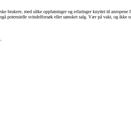
rske brukere, med ulike oppfatninger og erfaringer knyttet til anropen
gå potensielle svindelforsøk eller uønsket salg. Vær på vakt, og ikke nøl
.