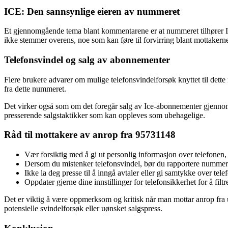
ICE: Den sannsynlige eieren av nummeret
Et gjennomgående tema blant kommentarene er at nummeret tilhører ICE
ikke stemmer overens, noe som kan føre til forvirring blant mottakern
Telefonsvindel og salg av abonnementer
Flere brukere advarer om mulige telefonsvindelforsøk knyttet til det
fra dette nummeret.
Det virker også som om det foregår salg av Ice-abonnementer gjennom 
presserende salgstaktikker som kan oppleves som ubehagelige.
Råd til mottakere av anrop fra 95731148
Vær forsiktig med å gi ut personlig informasjon over telefonen,
Dersom du mistenker telefonsvindel, bør du rapportere nummere
Ikke la deg presse til å inngå avtaler eller gi samtykke over tele
Oppdater gjerne dine innstillinger for telefonsikkerhet for å filt
Det er viktig å være oppmerksom og kritisk når man mottar anrop fra uk
potensielle svindelforsøk eller uønsket salgspress.