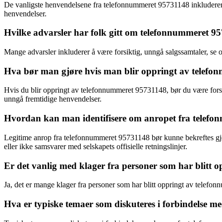
De vanligste henvendelsene fra telefonnummeret 95731148 inkluderer 
henvendelser.
Hvilke advarsler har folk gitt om telefonnummeret 9
Mange advarsler inkluderer å være forsiktig, unngå salgssamtaler, se op
Hva bør man gjøre hvis man blir oppringt av telef
Hvis du blir oppringt av telefonnummeret 95731148, bør du være forsi
unngå fremtidige henvendelser.
Hvordan kan man identifisere om anropet fra telefon
Legitime anrop fra telefonnummeret 95731148 bør kunne bekreftes gjen
eller ikke samsvarer med selskapets offisielle retningslinjer.
Er det vanlig med klager fra personer som har blitt
Ja, det er mange klager fra personer som har blitt oppringt av telefo
Hva er typiske temaer som diskuteres i forbindelse 