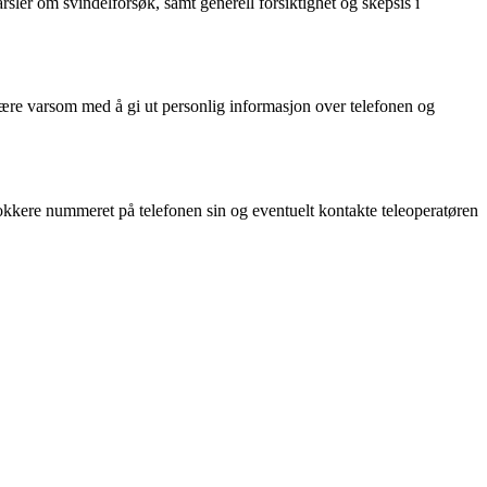
ler om svindelforsøk, samt generell forsiktighet og skepsis i
være varsom med å gi ut personlig informasjon over telefonen og
kkere nummeret på telefonen sin og eventuelt kontakte teleoperatøren