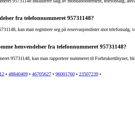
meret 95731148 inkluderer salg av mobilabonnement, telefonsalg, advars
elser fra telefonnummeret 95731148?
31148, kan man registrere seg på reservasjonslister mot telefonsalg, 
somme henvendelser fra telefonnummeret 95731148?
ret 95731148, kan man rapportere nummeret til Forbrukertilsynet, blo
12
•
48840409
•
46705627
•
96001760
•
23507239
•