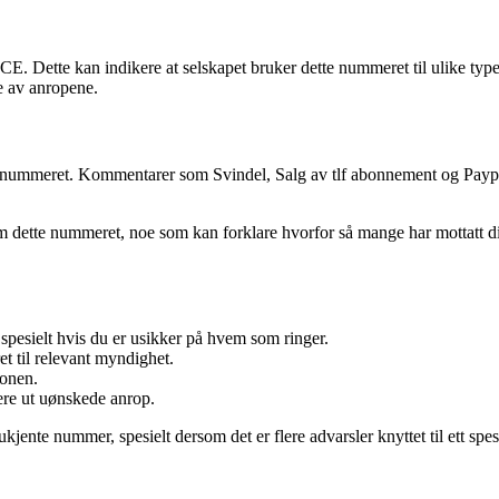
. Dette kan indikere at selskapet bruker dette nummeret til ulike typ
e av anropene.
te nummeret. Kommentarer som Svindel, Salg av tlf abonnement og Paypal 
dette nummeret, noe som kan forklare hvorfor så mange har mottatt dis
 spesielt hvis du er usikker på hvem som ringer.
t til relevant myndighet.
fonen.
rere ut uønskede anrop.
jente nummer, spesielt dersom det er flere advarsler knyttet til ett sp