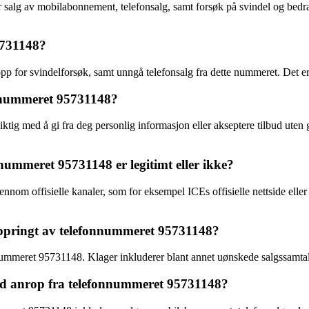
salg av mobilabonnement, telefonsalg, samt forsøk på svindel og bedr
5731148?
p for svindelforsøk, samt unngå telefonsalg fra dette nummeret. Det er v
onnummeret 95731148?
ktig med å gi fra deg personlig informasjon eller akseptere tilbud ute
nummeret 95731148 er legitimt eller ikke?
nom offisielle kanaler, som for eksempel ICEs offisielle nettside elle
 oppringt av telefonnummeret 95731148?
nnummeret 95731148. Klager inkluderer blant annet uønskede salgssamtale
med anrop fra telefonnummeret 95731148?