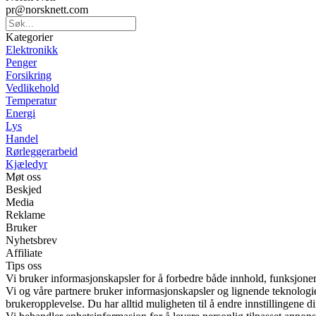
pr@norsknett.com
Kategorier
Elektronikk
Penger
Forsikring
Vedlikehold
Temperatur
Energi
Lys
Handel
Rørleggerarbeid
Kjæledyr
Møt oss
Beskjed
Media
Reklame
Bruker
Nyhetsbrev
Affiliate
Tips oss
Vi bruker informasjonskapsler for å forbedre både innhold, funksjoner
Vi og våre partnere bruker informasjonskapsler og lignende teknologi
brukeropplevelse. Du har alltid muligheten til å endre innstillingene di