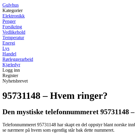
G
ulvhus
Kategorier
Elektronikk
Penger
Forsikring
Vedlikehold
Temperatur
Energi
Lys
Handel
Rørleggerarbeid
Kjæledyr
Logg inn
Register
Nyhetsbrevet
95731148 – Hvem ringer?
Den mystiske telefonnummeret 95731148 –
Telefonnummeret 95731148 har skapt en del oppstyr blant norske innby
se nærmere på hvem som egentlig står bak dette nummeret.