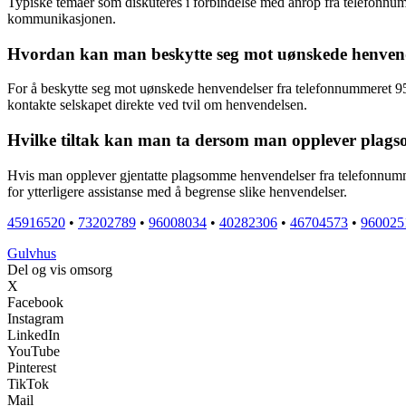
Typiske temaer som diskuteres i forbindelse med anrop fra telefonnum
kommunikasjonen.
Hvordan kan man beskytte seg mot uønskede henvend
For å beskytte seg mot uønskede henvendelser fra telefonnummeret 957
kontakte selskapet direkte ved tvil om henvendelsen.
Hvilke tiltak kan man ta dersom man opplever plag
Hvis man opplever gjentatte plagsomme henvendelser fra telefonnumme
for ytterligere assistanse med å begrense slike henvendelser.
45916520
•
73202789
•
96008034
•
40282306
•
46704573
•
960025
G
ulvhus
Del og vis omsorg
X
Facebook
Instagram
LinkedIn
YouTube
Pinterest
TikTok
Mail