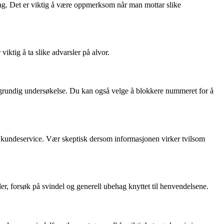
ag. Det er viktig å være oppmerksom når man mottar slike
iktig å ta slike advarsler på alvor.
n grundig undersøkelse. Du kan også velge å blokkere nummeret for å
r kundeservice. Vær skeptisk dersom informasjonen virker tvilsom
r, forsøk på svindel og generell ubehag knyttet til henvendelsene.