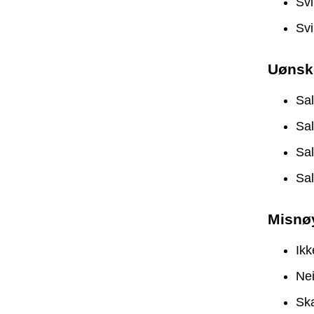
Svi
Svi
Uønsk
Sa
Sa
Sa
Sa
Misnø
Ikk
Ne
Ska