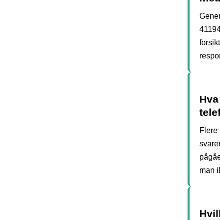
Gener
41194
forsi
respon
Hva 
tel
Flere 
svare
pågåen
man ik
Hvil