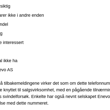
siktig
rer ikke i andre enden
ndel
lg
e interessert
i
l ikke ha
evo AS
på tilbakemeldingene virker det som om dette telefonnu
e knyttet til salgsvirksomhet, med en pågående tilnærmi
 svindelforsøk. Enkelte har også nevnt selskapet Enevo
else med dette nummeret.