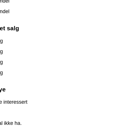
ndel
ndel
et salg
lg
lg
lg
lg
ye
e interessert
i
l ikke ha.