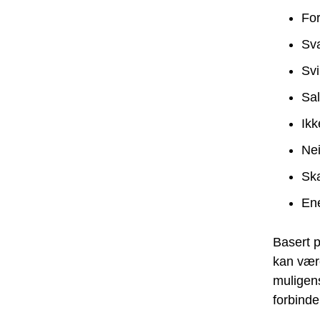
For
Sva
Svi
Sa
Ikk
Ne
Ska
En
Basert 
kan vær
muligens
forbind