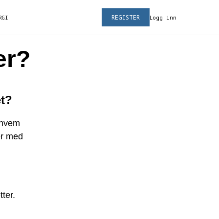
REGISTER
RGI
Logg inn
er?
et?
 hvem
er med
ter.