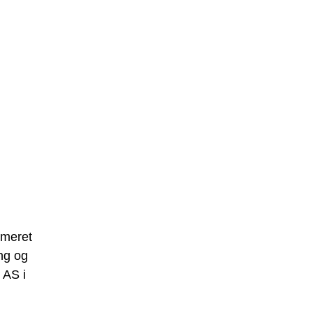
mmeret
ng og
 AS i