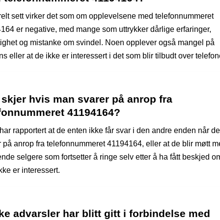
elt sett virker det som om opplevelsene med telefonnummeret
164 er negative, med mange som uttrykker dårlige erfaringer,
ktighet og mistanke om svindel. Noen opplever også mangel på
s eller at de ikke er interessert i det som blir tilbudt over telefo
skjer hvis man svarer på anrop fra
efonnummeret 41194164?
har rapportert at de enten ikke får svar i den andre enden når de
r på anrop fra telefonnummeret 41194164, eller at de blir møtt 
de selgere som fortsetter å ringe selv etter å ha fått beskjed o
ke er interessert.
ke advarsler har blitt gitt i forbindelse med