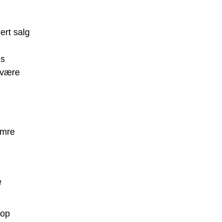
ert salg
is
 være
umre
e
rop