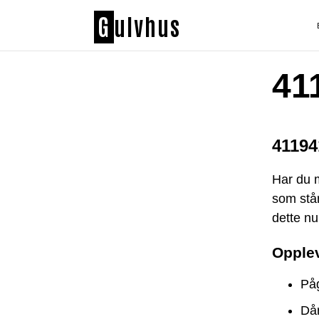
G
ulvhus
41
41194
Har du 
som står
dette nu
Opple
Påg
Dår