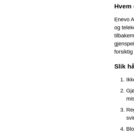
Hvem 
Enevo AS
og tele
tilbake
gjenspei
forsikti
Slik h
Ikk
Gjø
mis
Reg
svi
Blo