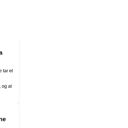
a
 tar et
 og at
ine