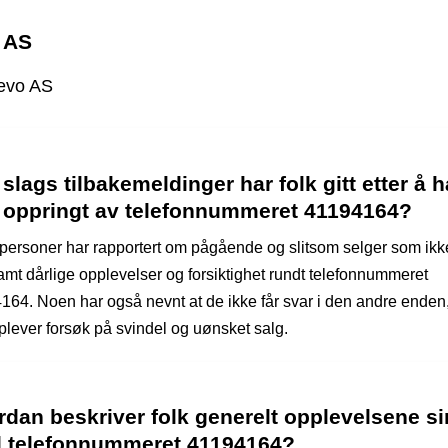
 AS
evo AS
slags tilbakemeldinger har folk gitt etter å h
tt oppringt av telefonnummeret 41194164?
 personer har rapportert om pågående og slitsom selger som ikke
samt dårlige opplevelser og forsiktighet rundt telefonnummeret
164. Noen har også nevnt at de ikke får svar i den andre enden,
plever forsøk på svindel og uønsket salg.
dan beskriver folk generelt opplevelsene s
 telefonnummeret 41194164?