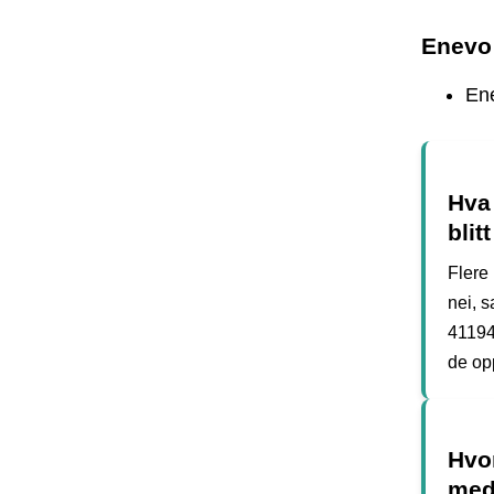
Enevo
En
Hva 
bli
Flere
nei, 
41194
de op
Hvor
med