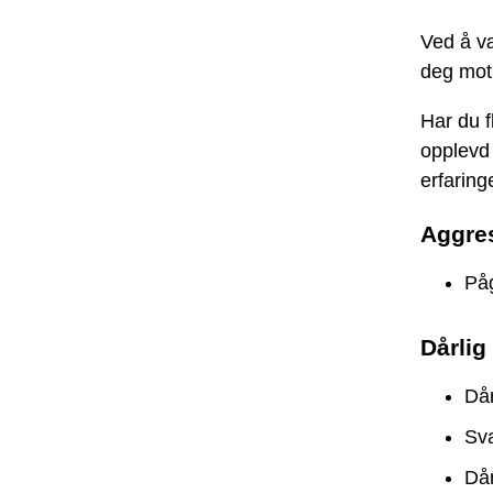
Ved å v
deg mot
Har du f
opplevd
erfaring
Aggres
Påg
Dårlig
Dår
Sva
Dår