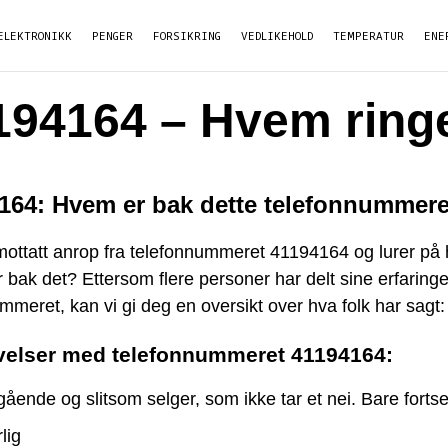
ELEKTRONIKK
PENGER
FORSIKRING
VEDLIKEHOLD
TEMPERATUR
ENE
194164 – Hvem ring
164: Hvem er bak dette telefonnummer
mottatt anrop fra telefonnummeret 41194164 og lurer på
 bak det? Ettersom flere personer har delt sine erfaring
mmeret, kan vi gi deg en oversikt over hva folk har sagt:
velser med telefonnummeret 41194164:
ående og slitsom selger, som ikke tar et nei. Bare fortset
lig