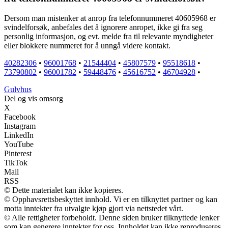
Dersom man mistenker at anrop fra telefonnummeret 40605968 er
svindelforsøk, anbefales det å ignorere anropet, ikke gi fra seg
personlig informasjon, og evt. melde fra til relevante myndigheter
eller blokkere nummeret for å unngå videre kontakt.
40282306
•
96001768
•
21544404
•
45807579
•
95518618
•
73790802
•
96001782
•
59448476
•
45616752
•
46704928
•
G
ulvhus
Del og vis omsorg
X
Facebook
Instagram
LinkedIn
YouTube
Pinterest
TikTok
Mail
RSS
© Dette materialet kan ikke kopieres.
© Opphavsrettsbeskyttet innhold. Vi er en tilknyttet partner og kan
motta inntekter fra utvalgte kjøp gjort via nettstedet vårt.
© Alle rettigheter forbeholdt. Denne siden bruker tilknyttede lenker
som kan generere inntekter for oss. Innholdet kan ikke reproduseres,