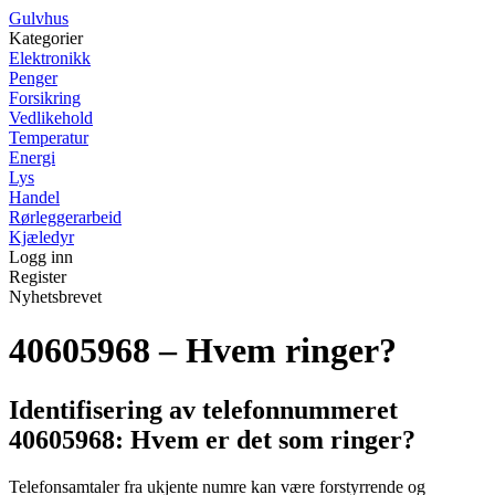
G
ulvhus
Kategorier
Elektronikk
Penger
Forsikring
Vedlikehold
Temperatur
Energi
Lys
Handel
Rørleggerarbeid
Kjæledyr
Logg inn
Register
Nyhetsbrevet
40605968 – Hvem ringer?
Identifisering av telefonnummeret
40605968: Hvem er det som ringer?
Telefonsamtaler fra ukjente numre kan være forstyrrende og