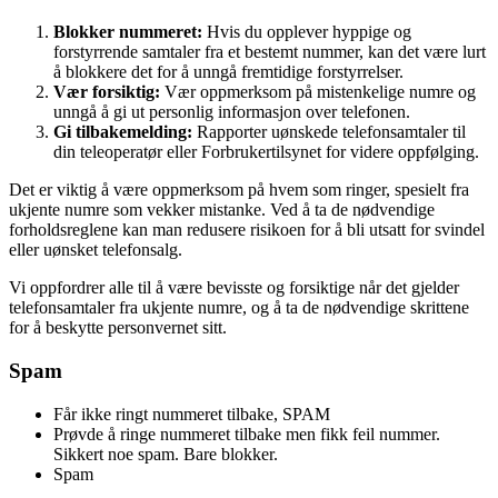
Blokker nummeret:
Hvis du opplever hyppige og
forstyrrende samtaler fra et bestemt nummer, kan det være lurt
å blokkere det for å unngå fremtidige forstyrrelser.
Vær forsiktig:
Vær oppmerksom på mistenkelige numre og
unngå å gi ut personlig informasjon over telefonen.
Gi tilbakemelding:
Rapporter uønskede telefonsamtaler til
din teleoperatør eller Forbrukertilsynet for videre oppfølging.
Det er viktig å være oppmerksom på hvem som ringer, spesielt fra
ukjente numre som vekker mistanke. Ved å ta de nødvendige
forholdsreglene kan man redusere risikoen for å bli utsatt for svindel
eller uønsket telefonsalg.
Vi oppfordrer alle til å være bevisste og forsiktige når det gjelder
telefonsamtaler fra ukjente numre, og å ta de nødvendige skrittene
for å beskytte personvernet sitt.
Spam
Får ikke ringt nummeret tilbake, SPAM
Prøvde å ringe nummeret tilbake men fikk feil nummer.
Sikkert noe spam. Bare blokker.
Spam