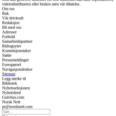
videredistribueres eller brukes uten vår tillatelse.
Om oss
Bak
Vår drivkraft
Redaksjon
Bli med oss
Adresser
Forhold
Samarbeidspartner
Bidragsyter
Kommisjonstaker
Støtte
Pressemeldinger
Forespørsel
Navigasjonslenker
Sitemap
Legg merke til
Bibliotek
Nyhetsseksjonen
Nyhetsfeed
Gulvhus.com
Norsk Nett
pr@norsknett.com