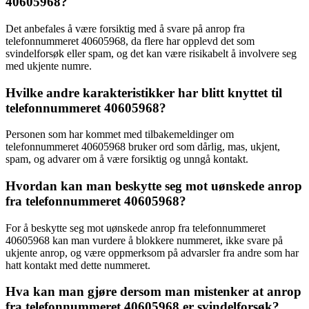
40605968?
Det anbefales å være forsiktig med å svare på anrop fra
telefonnummeret 40605968, da flere har opplevd det som
svindelforsøk eller spam, og det kan være risikabelt å involvere seg
med ukjente numre.
Hvilke andre karakteristikker har blitt knyttet til
telefonnummeret 40605968?
Personen som har kommet med tilbakemeldinger om
telefonnummeret 40605968 bruker ord som dårlig, mas, ukjent,
spam, og advarer om å være forsiktig og unngå kontakt.
Hvordan kan man beskytte seg mot uønskede anrop
fra telefonnummeret 40605968?
For å beskytte seg mot uønskede anrop fra telefonnummeret
40605968 kan man vurdere å blokkere nummeret, ikke svare på
ukjente anrop, og være oppmerksom på advarsler fra andre som har
hatt kontakt med dette nummeret.
Hva kan man gjøre dersom man mistenker at anrop
fra telefonnummeret 40605968 er svindelforsøk?